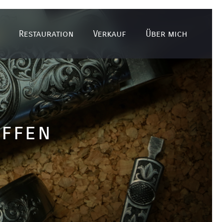
Res­tau­ra­tion
Verkauf
Über mich
affen
l