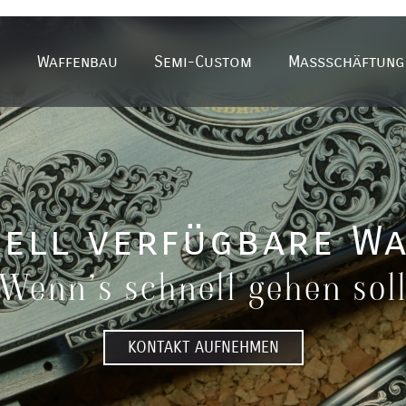
Waffen­bau
Semi-Custom
Maß­schäf­tung
ell verfügbare W
Wenn’s schnell gehen sol
KONTAKT AUFNEHMEN