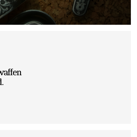
waffen
.